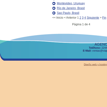
Montevideo, Uruguay
Río de Janeiro, Brasil
Sao Paulo, Brasil
<<
Inicio
<
Anterior
1
2
3
4
Siguiente
>
Fin
Página 1 de 4
AGENCI
Teléfono:
2244
E-Mail:
ventas@viaje
Diseño web y host