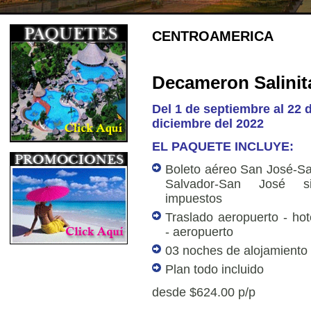
CENTROAMERICA
Decameron Salinita
Del 1 de septiembre al 22 
diciembre del 2022
EL PAQUETE INCLUYE:
Boleto aéreo San José-S
Salvador-San José s
impuestos
Traslado aeropuerto - hot
- aeropuerto
03 noches de alojamiento
Plan todo incluido
desde $624.00 p/p