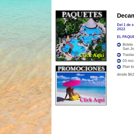
Decam
Del 1 de 
2022
EL PAQUE
Bolet
San Jo
Trasla
03 noc
Plan t
desde $62