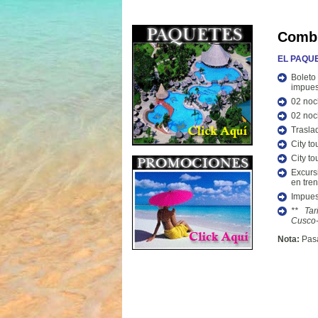
Combi
EL PAQUE
Bolet
impues
02 noc
02 noc
Trasla
City to
City t
Excur
en tre
Impues
** Ta
Cusco-
Nota:
Pasa