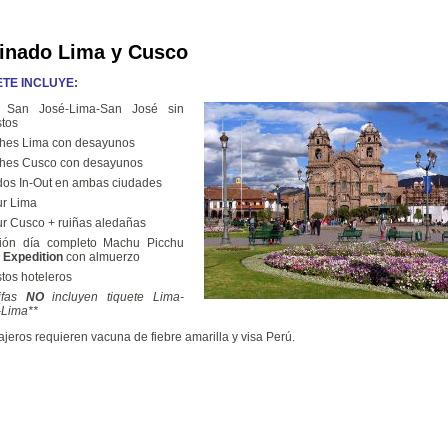
nado Lima y Cusco
TE INCLUYE:
o San José-Lima-San José sin
tos
hes Lima con desayunos
hes Cusco con desayunos
dos In-Out en ambas ciudades
ur Lima
our Cusco + ruiñas aledañas
sión día completo Machu Picchu
n
Expedition
con almuerzo
tos hoteleros
rifas
NO
incluyen tiquete Lima-
Lima**
jeros requieren vacuna de fiebre amarilla y visa Perú.