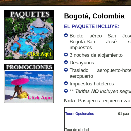
Bogotá, Colombia
EL PAQUETE INCLUYE:
Boleto aéreo San Jos
Bogotá-San José s
impuestos
3 noches de alojamiento
Desayunos
Traslado aeropuerto-hote
aeropuerto
Impuestos hoteleros
** Tarifas
NO
incluyen segur
Nota:
Pasajeros requieren vacu
Tours Opcionales
01 pax
Tour de ciudad